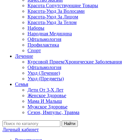
Красота Сопутствующие Товары
Красота-Уход За Волосами
Красота-Уход За Лицом
Красота-Уход За Телом
Наборы
Народная Медицина
Офтальмология
Профилактика
Спорт
Лечение
Курсовой Прием/Хронические Заболевания
Офтальмология
Уход (Лечение)
Уход (Предметы)
Семья
Дети От 3-Х Лет
Женское Здоровье
Мама И Малыш
Мужское Здоровье
Сезон, Импульс, Травма
Найти
Личный кабинет