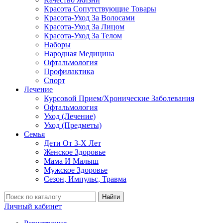
Красота Сопутствующие Товары
Красота-Уход За Волосами
Красота-Уход За Лицом
Красота-Уход За Телом
Наборы
Народная Медицина
Офтальмология
Профилактика
Спорт
Лечение
Курсовой Прием/Хронические Заболевания
Офтальмология
Уход (Лечение)
Уход (Предметы)
Семья
Дети От 3-Х Лет
Женское Здоровье
Мама И Малыш
Мужское Здоровье
Сезон, Импульс, Травма
Найти
Личный кабинет