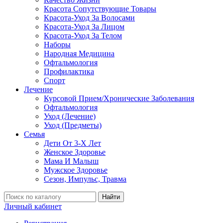
Красота Сопутствующие Товары
Красота-Уход За Волосами
Красота-Уход За Лицом
Красота-Уход За Телом
Наборы
Народная Медицина
Офтальмология
Профилактика
Спорт
Лечение
Курсовой Прием/Хронические Заболевания
Офтальмология
Уход (Лечение)
Уход (Предметы)
Семья
Дети От 3-Х Лет
Женское Здоровье
Мама И Малыш
Мужское Здоровье
Сезон, Импульс, Травма
Найти
Личный кабинет