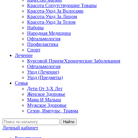
Красота Сопутствующие Товары
Красота-Уход За Волосами
Красота-Уход За Лицом
Красота-Уход За Телом
Наборы
Народная Медицина
Офтальмология
Профилактика
Спорт
Лечение
Курсовой Прием/Хронические Заболевания
Офтальмология
Уход (Лечение)
Уход (Предметы)
Семья
Дети От 3-Х Лет
Женское Здоровье
Мама И Малыш
Мужское Здоровье
Сезон, Импульс, Травма
Найти
Личный кабинет