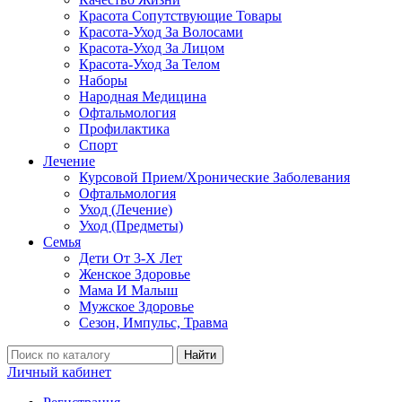
Красота Сопутствующие Товары
Красота-Уход За Волосами
Красота-Уход За Лицом
Красота-Уход За Телом
Наборы
Народная Медицина
Офтальмология
Профилактика
Спорт
Лечение
Курсовой Прием/Хронические Заболевания
Офтальмология
Уход (Лечение)
Уход (Предметы)
Семья
Дети От 3-Х Лет
Женское Здоровье
Мама И Малыш
Мужское Здоровье
Сезон, Импульс, Травма
Найти
Личный кабинет