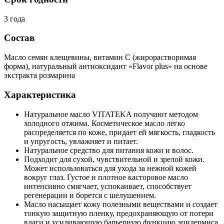
3 года
Состав
Масло семян клещевины, витамин С (жирорастворимая
форма), натуральный антиоксидант «Flavor plus» на основе
экстракта розмарина
Характеристика
Натуральное масло VITATEKA получают методом
холодного отжима. Косметическое масло легко
распределяется по коже, придает ей мягкость, гладкость
и упругость, увлажняет и питает.
Натуральное средство для питания кожи и волос.
Подходит для сухой, чувствительной и зрелой кожи.
Может использоваться для ухода за нежной кожей
вокруг глаз. Густое и плотное касторовое масло
интенсивно смягчает, успокаивает, способствует
регенерации и борется с шелушением.
Масло насыщает кожу полезными веществами и создает
тонкую защитную пленку, предохраняющую от потери
влаги и усиливающую барьерную функцию эпидермиса.