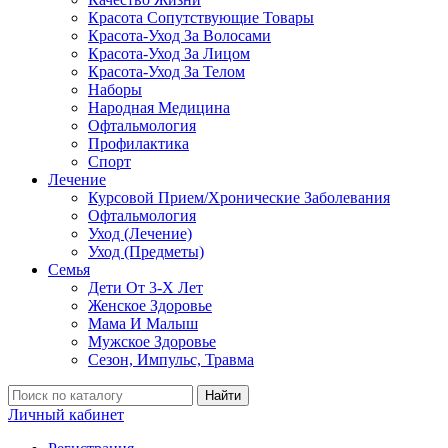
Красота Сопутствующие Товары
Красота-Уход За Волосами
Красота-Уход За Лицом
Красота-Уход За Телом
Наборы
Народная Медицина
Офтальмология
Профилактика
Спорт
Лечение
Курсовой Прием/Хронические Заболевания
Офтальмология
Уход (Лечение)
Уход (Предметы)
Семья
Дети От 3-Х Лет
Женское Здоровье
Мама И Малыш
Мужское Здоровье
Сезон, Импульс, Травма
Найти
Личный кабинет