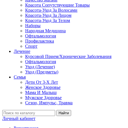
Красота Сопутствующие Товары
Красота-Уход За Волосами
Красота-Уход За Лицом
Красота-Уход За Телом
Наборы
Народная Медицина
Офтальмология
Профилактика
Спорт
Лечение
Курсовой Прием/Хронические Заболевания
Офтальмология
Уход (Лечение)
Уход (Предметы)
Семья
Дети От 3-Х Лет
Женское Здоровье
Мама И Малыш
Мужское Здоровье
Сезон, Импульс, Травма
Найти
Личный кабинет