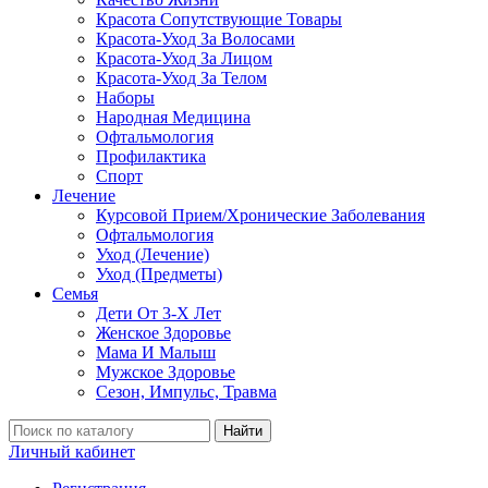
Красота Сопутствующие Товары
Красота-Уход За Волосами
Красота-Уход За Лицом
Красота-Уход За Телом
Наборы
Народная Медицина
Офтальмология
Профилактика
Спорт
Лечение
Курсовой Прием/Хронические Заболевания
Офтальмология
Уход (Лечение)
Уход (Предметы)
Семья
Дети От 3-Х Лет
Женское Здоровье
Мама И Малыш
Мужское Здоровье
Сезон, Импульс, Травма
Найти
Личный кабинет