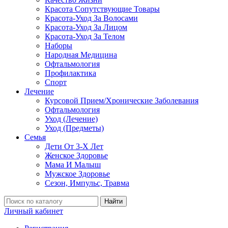
Красота Сопутствующие Товары
Красота-Уход За Волосами
Красота-Уход За Лицом
Красота-Уход За Телом
Наборы
Народная Медицина
Офтальмология
Профилактика
Спорт
Лечение
Курсовой Прием/Хронические Заболевания
Офтальмология
Уход (Лечение)
Уход (Предметы)
Семья
Дети От 3-Х Лет
Женское Здоровье
Мама И Малыш
Мужское Здоровье
Сезон, Импульс, Травма
Найти
Личный кабинет