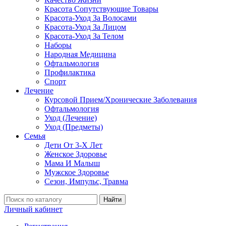
Красота Сопутствующие Товары
Красота-Уход За Волосами
Красота-Уход За Лицом
Красота-Уход За Телом
Наборы
Народная Медицина
Офтальмология
Профилактика
Спорт
Лечение
Курсовой Прием/Хронические Заболевания
Офтальмология
Уход (Лечение)
Уход (Предметы)
Семья
Дети От 3-Х Лет
Женское Здоровье
Мама И Малыш
Мужское Здоровье
Сезон, Импульс, Травма
Найти
Личный кабинет