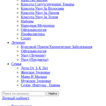
Красота Сопутствующие Товары
Красота-Уход За Волосами
Красота-Уход За Лицом
Красота-Уход За Телом
Наборы
Народная Медицина
Офтальмология
Профилактика
Спорт
Лечение
Курсовой Прием/Хронические Заболевания
Офтальмология
Уход (Лечение)
Уход (Предметы)
Семья
Дети От 3-Х Лет
Женское Здоровье
Мама И Малыш
Мужское Здоровье
Сезон, Импульс, Травма
Найти
Личный кабинет