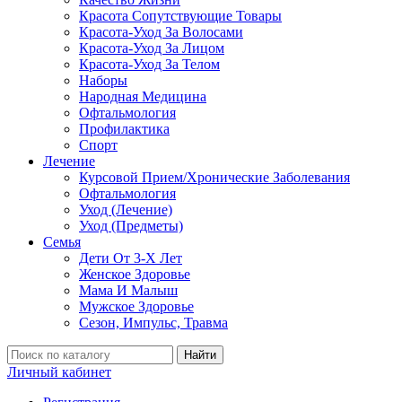
Красота Сопутствующие Товары
Красота-Уход За Волосами
Красота-Уход За Лицом
Красота-Уход За Телом
Наборы
Народная Медицина
Офтальмология
Профилактика
Спорт
Лечение
Курсовой Прием/Хронические Заболевания
Офтальмология
Уход (Лечение)
Уход (Предметы)
Семья
Дети От 3-Х Лет
Женское Здоровье
Мама И Малыш
Мужское Здоровье
Сезон, Импульс, Травма
Найти
Личный кабинет