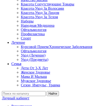
Красота Сопутствующие Товары
Красота-Уход За Волосами
Красота-Уход За Лицом
Красота-Уход За Телом
Наборы
Народная Медицина
Офтальмология
Профилактика
Спорт
Лечение
Курсовой Прием/Хронические Заболевания
Офтальмология
Уход (Лечение)
Уход (Предметы)
Семья
Дети От 3-Х Лет
Женское Здоровье
Мама И Малыш
Мужское Здоровье
Сезон, Импульс, Травма
Найти
Личный кабинет