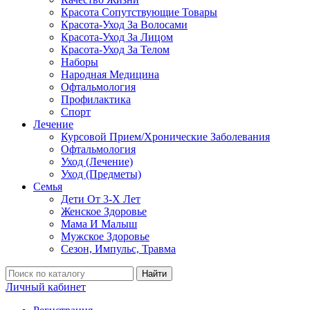
Красота Сопутствующие Товары
Красота-Уход За Волосами
Красота-Уход За Лицом
Красота-Уход За Телом
Наборы
Народная Медицина
Офтальмология
Профилактика
Спорт
Лечение
Курсовой Прием/Хронические Заболевания
Офтальмология
Уход (Лечение)
Уход (Предметы)
Семья
Дети От 3-Х Лет
Женское Здоровье
Мама И Малыш
Мужское Здоровье
Сезон, Импульс, Травма
Найти
Личный кабинет