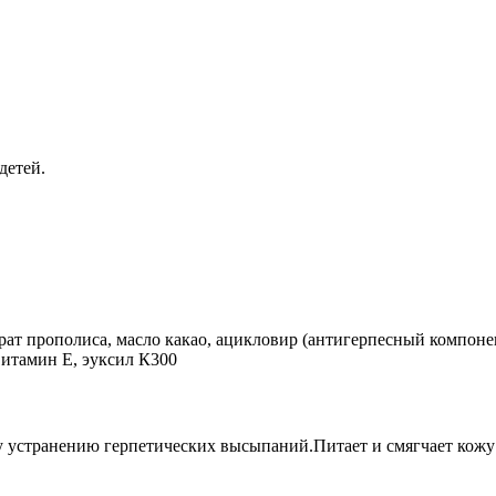
детей.
ат прополиса, масло какао, ацикловир (антигерпесный компонен
витамин Е, эуксил К300
у устранению герпетических высыпаний.Питает и смягчает кожу 