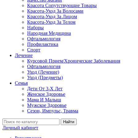
Красота Сопутствующие Товары
Красота-Уход За Волосами
Красота-Уход За Лицом
Красота-Уход За Телом
Наборы
Народная Медицина
Офтальмология
Профилактика
Спорт
Лечение
Курсовой Прием/Хронические Заболевания
Офтальмология
Уход (Лечение)
Уход (Предметы)
Семья
Дети От 3-Х Лет
Женское Здоровье
Мама И Малыш
Мужское Здоровье
Сезон, Импульс, Травма
Найти
Личный кабинет