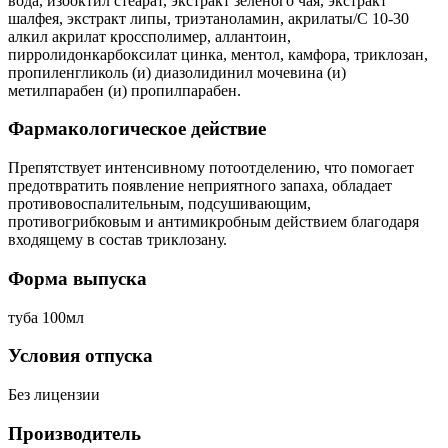
вода, изооктил стеарат, экстракт зеленого чая, экстракт
шалфея, экстракт липы, триэтаноламин, акрилаты/С 10-30
алкил акрилат кроссполимер, аллантоин,
пирролидонкарбоксилат цинка, ментол, камфора, триклозан,
пропиленгликоль (и) диазолидинил мочевина (и)
метилпарабен (и) пропилпарабен.
Фармакологическое действие
Препятствует интенсивному потоотделению, что помогает
предотвратить появление неприятного запаха, обладает
противовоспалительным, подсушивающим,
противогрибковым и антимикробным действием благодаря
входящему в состав триклозану.
Форма выпуска
туба 100мл
Условия отпуска
Без лицензии
Производитель