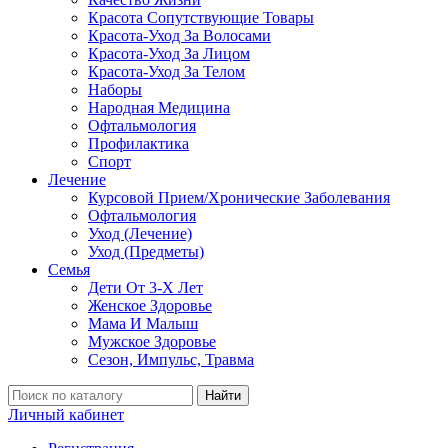
Красота Сопутствующие Товары
Красота-Уход За Волосами
Красота-Уход За Лицом
Красота-Уход За Телом
Наборы
Народная Медицина
Офтальмология
Профилактика
Спорт
Лечение
Курсовой Прием/Хронические Заболевания
Офтальмология
Уход (Лечение)
Уход (Предметы)
Семья
Дети От 3-Х Лет
Женское Здоровье
Мама И Малыш
Мужское Здоровье
Сезон, Импульс, Травма
Найти
Личный кабинет