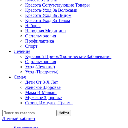
Красота Сопутствующие Товары
Красота-Уход За Волосами
Красота-Уход За Лицом
Красота-Уход За Телом
Наборы
Народная Медицина
Офтальмология
Профилактика
Спорт
Лечение
Курсовой Прием/Хронические Заболевания
Офтальмология
Уход (Лечение)
Уход (Предметы)
Семья
Дети От 3-Х Лет
Женское Здоровье
Мама И Малыш
Мужское Здоровье
Сезон, Импульс, Травма
Найти
Личный кабинет