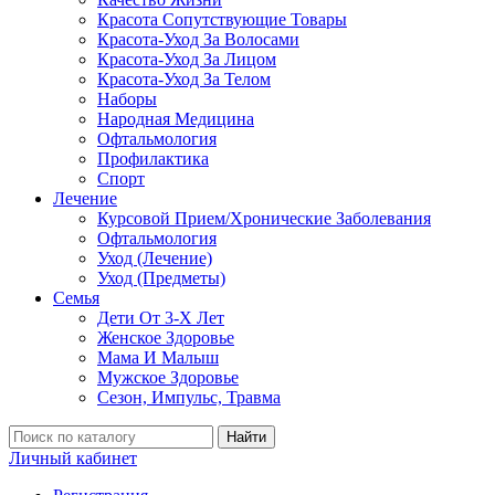
Красота Сопутствующие Товары
Красота-Уход За Волосами
Красота-Уход За Лицом
Красота-Уход За Телом
Наборы
Народная Медицина
Офтальмология
Профилактика
Спорт
Лечение
Курсовой Прием/Хронические Заболевания
Офтальмология
Уход (Лечение)
Уход (Предметы)
Семья
Дети От 3-Х Лет
Женское Здоровье
Мама И Малыш
Мужское Здоровье
Сезон, Импульс, Травма
Найти
Личный кабинет