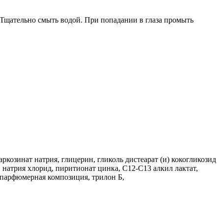
 Тщательно смыть водой. При попадании в глаза промыть
козинат натрия, глицерин, гликоль дистеарат (и) кокогликозид
, натрия хлорид, пиритионат цинка, C12-C13 алкил лактат,
 парфюмерная композиция, трилон Б,