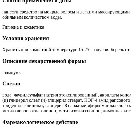
Способ применения и дозы
нанести средство на мокрые волосы и легкими массирующими д
обильным количеством воды.
Гигиена и косметика
Условия хранения
Хранить при комнатной температуре 15-25 градусов. Беречь от 
Описание лекарственной формы
шампунь
Состав
вода, лаурилсульфат натрия этоксилированный, акрилаты копол
(и) глицерил олеат (и) глицерил стеарат, ПЭГ-4 амид рапсовог
тридецил салицилат, глицерет-8 сложные эфиры миндального 
метилхлороизотиазолинон, метилизотиазолинон, лимонная кис
Фармакологическое действие