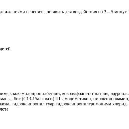
вижениями вспенить, оставить для воздействия на 3 – 5 минут.
детей.
имер, кокамидопропилбетаин, кокоамфоацетат натрия, лауроилсар
о масла, бис (С13-15алкокси) ПГ амодиметикон, пироктон оламин
масла, гидроксипропил гуар гидроксипропилтримониум хлорид,
лота.