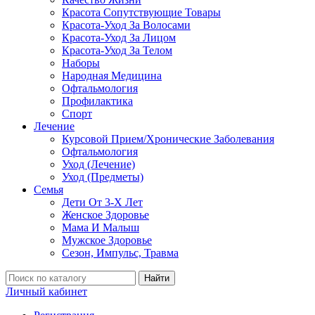
Красота Сопутствующие Товары
Красота-Уход За Волосами
Красота-Уход За Лицом
Красота-Уход За Телом
Наборы
Народная Медицина
Офтальмология
Профилактика
Спорт
Лечение
Курсовой Прием/Хронические Заболевания
Офтальмология
Уход (Лечение)
Уход (Предметы)
Семья
Дети От 3-Х Лет
Женское Здоровье
Мама И Малыш
Мужское Здоровье
Сезон, Импульс, Травма
Найти
Личный кабинет