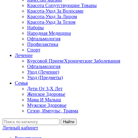
Красота Сопутствующие Товары
Красота-Уход За Волосами
Красота-Уход За Лицом
Красота-Уход За Телом
Наборы
Народная Медицина
Офтальмология
Профилактика
Спорт
Лечение
Курсовой Прием/Хронические Заболевания
Офтальмология
Уход (Лечение)
Уход (Предметы)
Семья
Дети От 3-Х Лет
Женское Здоровье
Мама И Малыш
Мужское Здоровье
Сезон, Импульс, Травма
Найти
Личный кабинет