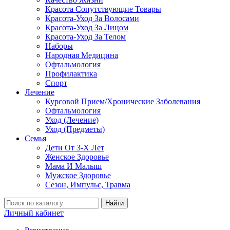
Красота Сопутствующие Товары
Красота-Уход За Волосами
Красота-Уход За Лицом
Красота-Уход За Телом
Наборы
Народная Медицина
Офтальмология
Профилактика
Спорт
Лечение
Курсовой Прием/Хронические Заболевания
Офтальмология
Уход (Лечение)
Уход (Предметы)
Семья
Дети От 3-Х Лет
Женское Здоровье
Мама И Малыш
Мужское Здоровье
Сезон, Импульс, Травма
Найти
Личный кабинет