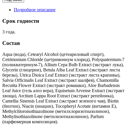
Подробное описание
Срок годности
3 года.
Состав
Aqua (вода), Cetearyl Alcohol (цетеариловый спирт),
Cetrimonium Chloride (цетримониум хлорид), Polyquaternium-7
(поликватерниум-7), Allium Cepa Bulb Extract (экстракт лука),
Glycerin (глицерин), Betula Alba Leaf Extract (экстракт листа
березы), Utrica Dioica Leaf Extract (экстракт листа крапивы),
Salvia Officinalis Leaf Extract (экстракт шалфея), Chamomilla
Recutita Flower Extract (экстракт ромашки), Aloe Barbadensis
Leaf Juice (гель алоэ вера), Equisetum Arvense Extract (экстракт
хвоща), Arctium Lappa Root Extract (экстракт репейника),
Camellia Sinensis Leaf Extract (экстракт зеленого чая), Biotin
(биотин), Niacin (ниацин), Tocopheryl Acetate (витамин Е),
Methylchloroisothiazolinone (метилхлоризотиазолинон),
Methylisothiazolinone (метилизотиазолинон), Parfum
(парфюмерная композиция).