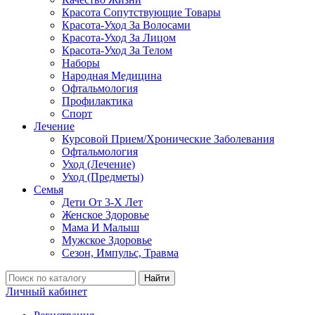
Красота Сопутствующие Товары
Красота-Уход За Волосами
Красота-Уход За Лицом
Красота-Уход За Телом
Наборы
Народная Медицина
Офтальмология
Профилактика
Спорт
Лечение
Курсовой Прием/Хронические Заболевания
Офтальмология
Уход (Лечение)
Уход (Предметы)
Семья
Дети От 3-Х Лет
Женское Здоровье
Мама И Малыш
Мужское Здоровье
Сезон, Импульс, Травма
Найти
Личный кабинет