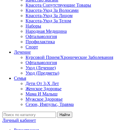
Красота Сопутствующие Товары
Красота-Уход За Волосами
Красота-Уход За Лицом
Красота-Уход За Телом
Наборы
Народная Медицина
Офтальмология
Профилактика
Спорт
Лечение
Курсовой Прием/Хронические Заболевания
Офтальмология
Уход (Лечение)
Уход (Предметы)
Семья
Дети От 3-Х Лет
Женское Здоровье
Мама И Малыш
Мужское Здоровье
Сезон, Импульс, Травма
Найти
Личный кабинет