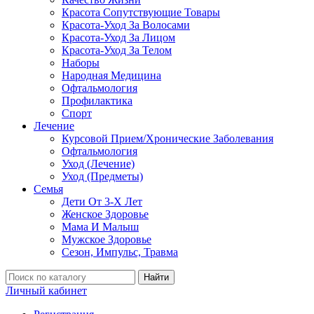
Красота Сопутствующие Товары
Красота-Уход За Волосами
Красота-Уход За Лицом
Красота-Уход За Телом
Наборы
Народная Медицина
Офтальмология
Профилактика
Спорт
Лечение
Курсовой Прием/Хронические Заболевания
Офтальмология
Уход (Лечение)
Уход (Предметы)
Семья
Дети От 3-Х Лет
Женское Здоровье
Мама И Малыш
Мужское Здоровье
Сезон, Импульс, Травма
Найти
Личный кабинет