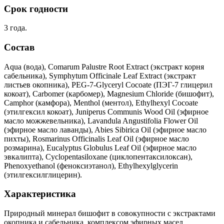
Срок годности
3 года.
Состав
Aqua (вода), Comarum Palustre Root Extract (экстракт корня
сабельника), Symphytum Officinale Leaf Extract (экстракт
листьев окопника), PEG-7-Glyceryl Cocoate (ПЭГ-7 глицерил
кокоат), Carbomer (карбомер), Magnesium Сhloride (бишофит),
Camphor (камфора), Menthol (ментол), Ethylhexyl Cocoate
(этилгексил кокоат), Juniperus Communis Wood Oil (эфирное
масло можжевельника), Lavandula Angustifolia Flower Oil
(эфирное масло лаванды), Abies Sibirica Oil (эфирное масло
пихты), Rosmarinus Officinalis Leaf Oil (эфирное масло
розмарина), Eucalyptus Globulus Leaf Oil (эфирное масло
эвкалипта), Cyclopentasiloxane (циклопентаксилоксан),
Phenoxyethanol (феноксиэтанол), Ethylhexylglycerin
(этилгексилглицерин).
Характеристика
Природный минерал бишофит в совокупности с экстрактами
окопника и сабельника, комплексом эфирных масел