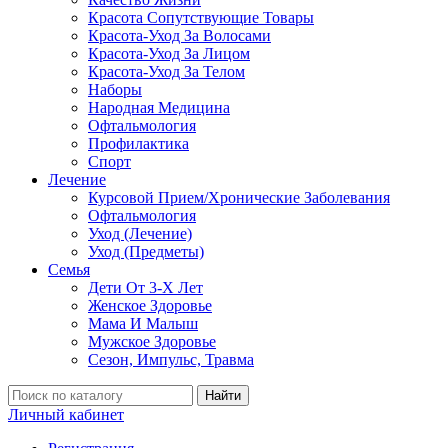
Красота Сопутствующие Товары
Красота-Уход За Волосами
Красота-Уход За Лицом
Красота-Уход За Телом
Наборы
Народная Медицина
Офтальмология
Профилактика
Спорт
Лечение
Курсовой Прием/Хронические Заболевания
Офтальмология
Уход (Лечение)
Уход (Предметы)
Семья
Дети От 3-Х Лет
Женское Здоровье
Мама И Малыш
Мужское Здоровье
Сезон, Импульс, Травма
Найти
Личный кабинет