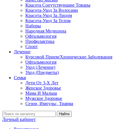
Красота Сопутствующие Товары
Красота-Уход За Волосами
Красота-Уход За Лицом
Красота-Уход За Телом
Наборы
Народная Медицина
Офтальмология
Профилактика
Спорт
Лечение
Курсовой Прием/Хронические Заболевания
Офтальмология
Уход (Лечение)
Уход (Предметы)
Семья
Дети От 3-Х Лет
Женское Здоровье
Мама И Малыш
Мужское Здоровье
Сезон, Импульс, Травма
Найти
Личный кабинет