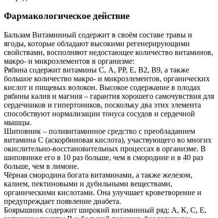
Фармакологическое действие
Бальзам Витаминный содержит в своём составе травы и
ягоды, которые обладают высокими регенерирующими
свойствами, восполняют недостающее количество витаминов,
макро- и микроэлементов в организме:
Рябина содержит витамины С, А, РР, Е, В2, В9, а также
большое количество макро- и микроэлементов, органических
кислот и пищевых волокон. Высокое содержание в плодах
рябины калия и магния – гарантия хорошего самочувствия для
сердечников и гипертоников, поскольку два этих элемента
способствуют нормализации тонуса сосудов и сердечной
мышцы.
Шиповник – поливитаминное средство с преобладанием
витамина С (аскорбиновая кислота), участвующего во многих
окислительно-восстановительных процессах в организме. В
шиповнике его в 10 раз больше, чем в смородине и в 40 раз
больше, чем в лимоне.
Чёрная смородина богата витаминами, а также железом,
калием, пектиновыми и дубильными веществами,
органическими кислотами. Она улучшает кроветворение и
предупреждает появление диабета.
Боярышник содержит широкий витаминный ряд: А, К, С, Е,