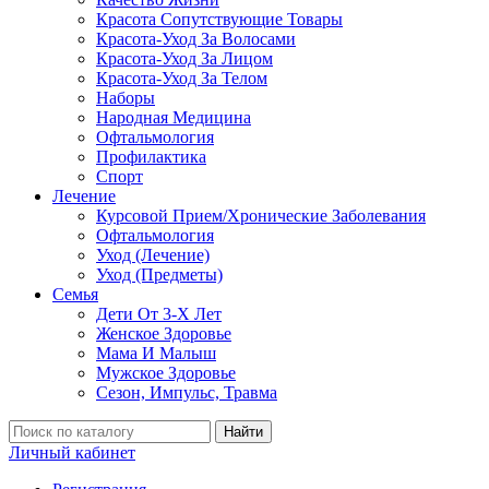
Красота Сопутствующие Товары
Красота-Уход За Волосами
Красота-Уход За Лицом
Красота-Уход За Телом
Наборы
Народная Медицина
Офтальмология
Профилактика
Спорт
Лечение
Курсовой Прием/Хронические Заболевания
Офтальмология
Уход (Лечение)
Уход (Предметы)
Семья
Дети От 3-Х Лет
Женское Здоровье
Мама И Малыш
Мужское Здоровье
Сезон, Импульс, Травма
Найти
Личный кабинет