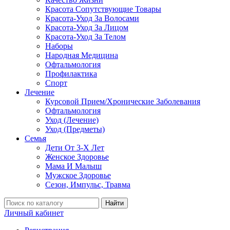
Красота Сопутствующие Товары
Красота-Уход За Волосами
Красота-Уход За Лицом
Красота-Уход За Телом
Наборы
Народная Медицина
Офтальмология
Профилактика
Спорт
Лечение
Курсовой Прием/Хронические Заболевания
Офтальмология
Уход (Лечение)
Уход (Предметы)
Семья
Дети От 3-Х Лет
Женское Здоровье
Мама И Малыш
Мужское Здоровье
Сезон, Импульс, Травма
Найти
Личный кабинет