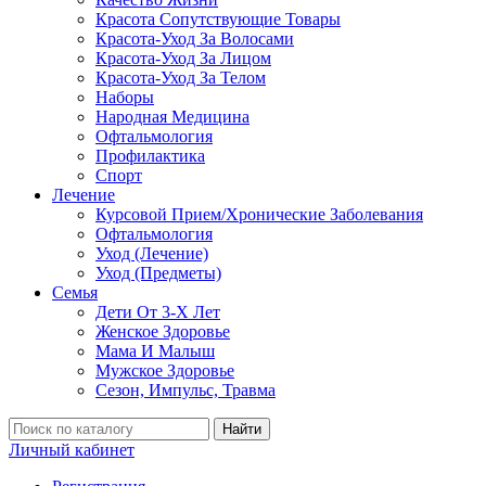
Красота Сопутствующие Товары
Красота-Уход За Волосами
Красота-Уход За Лицом
Красота-Уход За Телом
Наборы
Народная Медицина
Офтальмология
Профилактика
Спорт
Лечение
Курсовой Прием/Хронические Заболевания
Офтальмология
Уход (Лечение)
Уход (Предметы)
Семья
Дети От 3-Х Лет
Женское Здоровье
Мама И Малыш
Мужское Здоровье
Сезон, Импульс, Травма
Найти
Личный кабинет