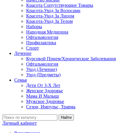
Красота Сопутствующие Товары
Красота-Уход За Волосами
Красота-Уход За Лицом
Красота-Уход За Телом
Наборы
Народная Медицина
Офтальмология
Профилактика
Спорт
Лечение
Курсовой Прием/Хронические Заболевания
Офтальмология
Уход (Лечение)
Уход (Предметы)
Семья
Дети От 3-Х Лет
Женское Здоровье
Мама И Малыш
Мужское Здоровье
Сезон, Импульс, Травма
Найти
Личный кабинет