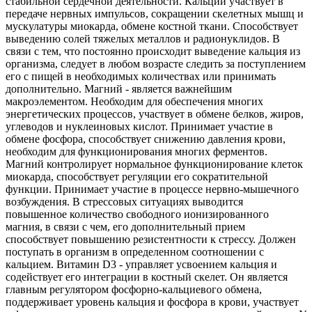
стабильной сердечной деятельности. Кальций участвует в
передаче нервных импульсов, сокращении скелетных мышц и
мускулатуры миокарда, обмене костной ткани. Способствует
выведению солей тяжелых металлов и радионуклидов. В
связи с тем, что постоянно происходит выведение кальция из
организма, следует в любом возрасте следить за поступлением
его с пищей в необходимых количествах или принимать
дополнительно. Магний - является важнейшим
макроэлементом. Необходим для обеспечения многих
энергетических процессов, участвует в обмене белков, жиров,
углеводов и нуклеиновых кислот. Принимает участие в
обмене фосфора, способствует снижению давления крови,
необходим для функционирования многих ферментов.
Магний контролирует нормальное функционирование клеток
миокарда, способствует регуляции его сократительной
функции. Принимает участие в процессе нервно-мышечного
возбуждения. В стрессовых ситуациях выводится
повышенное количество свободного ионизированного
магния, в связи с чем, его дополнительный прием
способствует повышению резистентности к стрессу. Должен
поступать в организм в определенном соотношении с
кальцием. Витамин D3 - управляет усвоением кальция и
содействует его интеграции в костный скелет. Он является
главным регулятором фосфорно-кальциевого обмена,
поддерживает уровень кальция и фосфора в крови, участвует