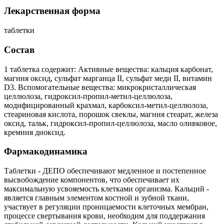
Лекарственная форма
таблетки
Состав
1 таблетка содержит: Активные вещества: кальция карбонат,
магния оксид, сульфат марганца II, сульфат меди II, витамин
D3. Вспомогательные вещества: микрокристаллическая
целлюлоза, гидроксил-пропил-метил-целлюлоза,
модифицированный крахмал, карбоксил-метил-целлюлоза,
стеариновая кислота, порошок свеклы, магния стеарат, железа
оксид, тальк, гидроксил-пропил-целлюлоза, масло оливковое,
кремния диоксид.
Фармакодинамика
Таблетки - ДЕПО обеспечивают медленное и постепенное
высвобождение компонентов, что обеспечивает их
максимальную усвояемость клетками организма. Кальций -
является главным элементом костной и зубной ткани,
участвует в регуляции проницаемости клеточных мембран,
процессе свертывания крови, необходим для поддержания