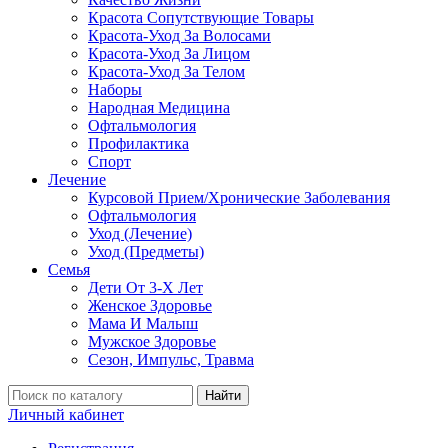
Красота Сопутствующие Товары
Красота-Уход За Волосами
Красота-Уход За Лицом
Красота-Уход За Телом
Наборы
Народная Медицина
Офтальмология
Профилактика
Спорт
Лечение
Курсовой Прием/Хронические Заболевания
Офтальмология
Уход (Лечение)
Уход (Предметы)
Семья
Дети От 3-Х Лет
Женское Здоровье
Мама И Малыш
Мужское Здоровье
Сезон, Импульс, Травма
Найти
Личный кабинет