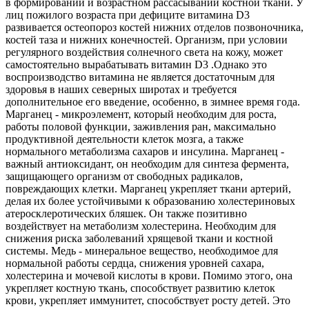
в формировании и возрастном рассасывании костной ткани. У
лиц пожилого возраста при дефиците витамина D3
развивается остеопороз костей нижних отделов позвоночника,
костей таза и нижних конечностей. Организм, при условии
регулярного воздействия солнечного света на кожу, может
самостоятельно вырабатывать витамин D3 .Однако это
воспроизводство витамина не является достаточным для
здоровья в наших северных широтах и требуется
дополнительное его введение, особенно, в зимнее время года.
Марганец - микроэлемент, который необходим для роста,
работы половой функции, заживления ран, максимально
продуктивной деятельности клеток мозга, а также
нормального метаболизма сахаров и инсулина. Марганец -
важный антиоксидант, он необходим для синтеза фермента,
защищающего организм от свободных радикалов,
повреждающих клетки. Марганец укрепляет ткани артерий,
делая их более устойчивыми к образованию холестериновых
атеросклеротических бляшек. Он также позитивно
воздействует на метаболизм холестерина. Необходим для
снижения риска заболеваний хрящевой ткани и костной
системы. Медь - минеральное вещество, необходимое для
нормальной работы сердца, снижения уровней сахара,
холестерина и мочевой кислоты в крови. Помимо этого, она
укрепляет костную ткань, способствует развитию клеток
крови, укрепляет иммунитет, способствует росту детей. Это