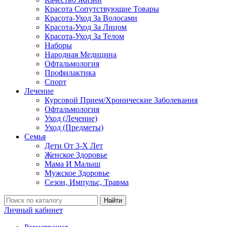
Красота Сопутствующие Товары
Красота-Уход За Волосами
Красота-Уход За Лицом
Красота-Уход За Телом
Наборы
Народная Медицина
Офтальмология
Профилактика
Спорт
Лечение
Курсовой Прием/Хронические Заболевания
Офтальмология
Уход (Лечение)
Уход (Предметы)
Семья
Дети От 3-Х Лет
Женское Здоровье
Мама И Малыш
Мужское Здоровье
Сезон, Импульс, Травма
Найти
Личный кабинет