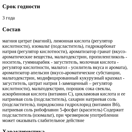
Срок годности
3 года
Состав
магния цитрат (магний), лимонная кислота (регулятор
кислотности), изомальт (подсластитель), гидрокарбонат
натрия (регулятор кислотности), ароматизатор гранат (вкусо-
ароматические вещества, мальтодекстрин, пропиленгликоль -
носитель, гуммиарабик - загуститель, молочная кислота -
регулятор кислотности, мальтол - усилитель вкуса и аромата),
ароматизатор апельсин (вкусо-ароматические субстанции,
мальтодекстрин, модифицированный кукурузный крахмал -
загуститель, цитрат натрия 1-замещенный – регулятор
кислотности), мальтодекстрин, порошок сока свеклы,
аскорбиновая кислота (витамин С), цикламовая кислота и ее
натриевая соль (подсластитель), сахарин натриевая соль
(подсластитель), пиридоксина гидрохлорид (витамин В6),
натриевая соль рибофлавин 5-фосфат (краситель) Содержит
подсластитель (изомальт), при чрезмерном употреблении
может оказывать слабительное действие
Характеристика