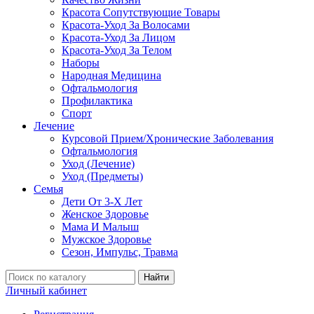
Красота Сопутствующие Товары
Красота-Уход За Волосами
Красота-Уход За Лицом
Красота-Уход За Телом
Наборы
Народная Медицина
Офтальмология
Профилактика
Спорт
Лечение
Курсовой Прием/Хронические Заболевания
Офтальмология
Уход (Лечение)
Уход (Предметы)
Семья
Дети От 3-Х Лет
Женское Здоровье
Мама И Малыш
Мужское Здоровье
Сезон, Импульс, Травма
Найти
Личный кабинет