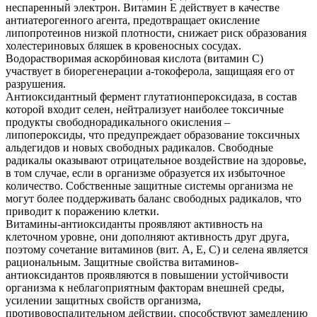
неспаренный электрон. Витамин Е действует в качестве
антиатерогенного агента, предотвращает окисление
липопротеинов низкой плотности, снижает риск образования
холестериновых бляшек в кровеносных сосудах.
Водорастворимая аскорбиновая кислота (витамин С)
участвует в биорегенерации a-токоферола, защищаяя его от
разрушения.
Антиоксидантный фермент глутатионпероксидаза, в состав
которой входит селен, нейтрализует наиболее токсичные
продукты свободнорадикального окисления –
липопероксиды, что предупреждает образование токсичных
альдегидов и новых свободных радикалов. Свободные
радикалы оказывают отрицательное воздействие на здоровье,
в том случае, если в организме образуется их избыточное
количество. Собственные защитные системы организма не
могут более поддерживать баланс свободных радикалов, что
приводит к поражению клетки.
Витамины-антиоксиданты проявляют активность на
клеточном уровне, они дополняют активность друг друга,
поэтому сочетание витаминов (вит. А, Е, С) и селена является
рациональным. Защитные свойства витаминов-
антиоксидантов проявляются в повышении устойчивости
организма к неблагоприятным факторам внешней среды,
усилении защитных свойств организма,
противовоспалительном действии, способствуют замедлению