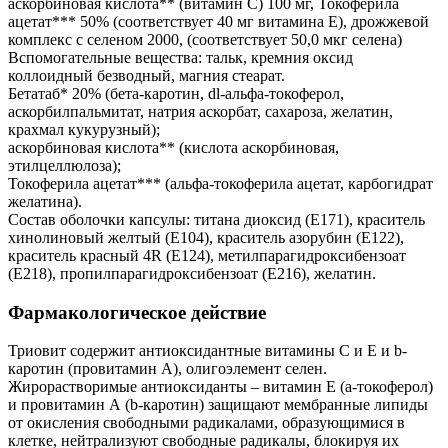
аскорбиновая кислота** (витамин С) 100 мг, Токоферила
ацетат*** 50% (соответствует 40 мг витамина Е), дрожжевой
комплекс с селеном 2000, (соответствует 50,0 мкг селена)
Вспомогательные вещества: тальк, кремния оксид
коллоидный безводный, магния стеарат.
Бетатаб* 20% (бета-каротин, dl-альфа-токоферол,
аскорбилпальмитат, натрия аскорбат, сахароза, желатин,
крахмал кукурузный);
аскорбиновая кислота** (кислота аскорбиновая,
этилцеллюлоза);
Токоферила ацетат*** (альфа-токоферила ацетат, карбогидрат
желатина).
Состав оболочки капсулы: титана диоксид (Е171), краситель
хинолиновый желтый (Е104), краситель азорубин (Е122),
краситель красный 4R (Е124), метилпарагидроксибензоат
(Е218), пропилпарагидроксибензоат (Е216), желатин.
Фармакологическое действие
Триовит содержит антиоксидантные витамины С и Е и b-
каротин (провитамин А), олигоэлемент селен.
Жирорастворимые антиоксиданты – витамин Е (a-токоферол)
и провитамин А (b-каротин) защищают мембранные липиды
от окисления свободными радикалами, образующимися в
клетке, нейтрализуют свободные радикалы, блокируя их