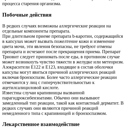
процесса старения организма.
Побочные действия
В редких случаях возможны аллергические реакции на
отдельные компоненты препарата.
При длительном приеме препарата b-каротин, содержащийся
в капсулах может вызвать пожелтение кожи и изменение
цвета мочи, эти явления безопасны, не требуют отмены
препарата и исчезают после прекращения приема. Препарат
Триовит следует принимать после еды, в противном случае
может возникнуть чувство тяжести в желудке или метеоризм.
Азокрасители Е122 и Е123, входящие в состав оболочки
капсулы могут явиться причиной аллергических реакций
включая бронхоспазм. Более часто аллергические реакции
отмечаются у лиц с гиперчувствительностью к
ацетилсалициловой кислоте.
Известны случаи крапивницы вызванной
парагидроксибензоатами. Обычно они вызывают
замедленный тип реакции, такой как контактный дерматит. В
редких случаях они являются причиной реакций
немедленного типа с крапивницей и бронхоспазмом.
Лекарственное взаимодействие