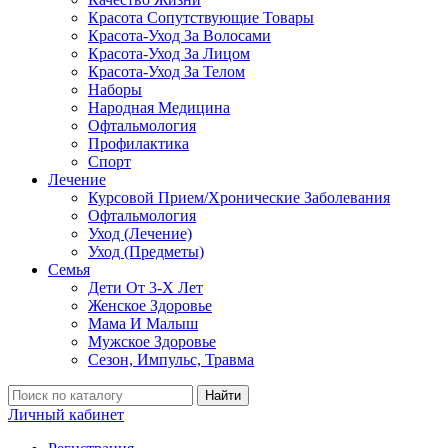
Красота Сопутствующие Товары
Красота-Уход За Волосами
Красота-Уход За Лицом
Красота-Уход За Телом
Наборы
Народная Медицина
Офтальмология
Профилактика
Спорт
Лечение
Курсовой Прием/Хронические Заболевания
Офтальмология
Уход (Лечение)
Уход (Предметы)
Семья
Дети От 3-Х Лет
Женское Здоровье
Мама И Малыш
Мужское Здоровье
Сезон, Импульс, Травма
Найти
Личный кабинет