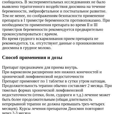
сообщалось. В экспериментальных исследованиях не было
выявлено тератогенного воздействия диосмина на течение
беременности, эмбриофетальное и постнатальное развитие.
Тем не менее, по соображениям безопасности применение
препарата в I триместре беременности противопоказано. При
необходимости применения препарата во время II и III
триместров беременности рекомендуется предварительно
проконсультироваться с врачом.
Во время грудного вскармливания прием препарата не
рекомендуется, т.к. отсутствуют данные о проникновении
диосмина в грудное молоко.
Способ применения и дозы
Препарат предназначен для приема внутрь.
При варикозном расширении вен нижних конечностей и
хронической лимфовенозной недостаточности
Препарат применяют по 1 таблетке в сутки утром натощак.
Продолжительность терапии обычно составляет 2 месяца. При
тяжелых формах хронической лимфовенозной
недостаточности (отеки, боли, судороги и т.д.) лечение может
быть более продолжительным (общая длительность
непрерывной терапии не должна превышать трех-четырех
месяцев). Курсы лечения препаратом Диосмин повторяют
через 2-3 месяца.