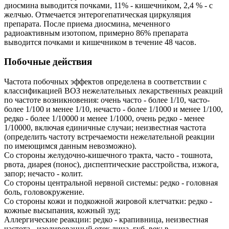
диосмина выводится почками, 11% - кишечником, 2,4 % - с
желчью. Отмечается энтерогепатическая циркуляция
препарата. После приема диосмина, меченного
радиоактивным изотопом, примерно 86% препарата
выводится почками и кишечником в течение 48 часов.
Побочные действия
Частота побочных эффектов определена в соответствии с
классификацией ВОЗ нежелательных лекарственных реакций
по частоте возникновения: очень часто - более 1/10, часто-
более 1/100 и менее 1/10, нечасто - более 1/1000 и менее 1/100,
редко - более 1/10000 и менее 1/1000, очень редко - менее
1/10000, включая единичные случаи; неизвестная частота
(определить частоту встречаемости нежелательной реакции
по имеющимся данным невозможно).
Со стороны желудочно-кишечного тракта, часто - тошнота,
рвота, диарея (понос), диспептические расстройства, изжога,
запор; нечасто - колит.
Со стороны центральной нервной системы: редко - головная
боль, головокружение.
Со стороны кожи и подкожной жировой клетчатки: редко -
кожные высыпания, кожный зуд;
Аллергические реакции: редко - крапивница, неизвестная
частота - изолированный отек лица, губ, век; в