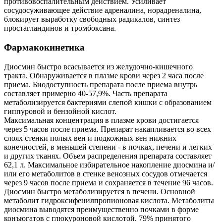
противовоспалительным действием. Усиливает
сосудосуживающее действие адреналина, норадреналина,
блокирует выработку свободных радикалов, синтез
простагландинов и тромбоксана.
Фармакокинетика
Диосмин быстро всасывается из желудочно-кишечного
тракта. Обнаруживается в плазме крови через 2 часа после
приема. Биодоступность препарата после приема внутрь
составляет примерно 40-57,9%. Часть препарата
метаболизируется бактериями слепой кишки с образованием
гиппуровой и бензойной кислот.
Максимальная концентрация в плазме крови достигается
через 5 часов после приема. Препарат накапливается во всех
слоях стенки полых вен и подкожных вен нижних
конечностей, в меньшей степени - в почках, печени и легких
и других тканях. Объем распределения препарата составляет
62,1 л. Максимальное избирательное накопление диосмина и/
или его метаболитов в стенке венозных сосудов отмечается
через 9 часов после приема и сохраняется в течение 96 часов.
Диосмин быстро метаболизируется в печени. Основной
метаболит гидроксифенилпропионовая кислота. Метаболиты
диосмина выводятся преимущественно почками в форме
конъюгатов с глюкуроновой кислотой. 79% принятого