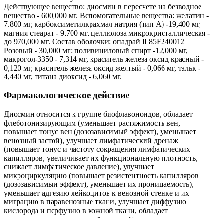
Действующее вещество: диосмин в пересчете на безводное
вещество - 600,000 мг. Вспомогательные вещества: желатин -
7.800 мг, карбоксиметилкрахмал натрия (тип А) -19,400 мг,
магния стеарат - 9,700 мг, целлюлоза микрокристаллическая -
до 970,000 мг. Состав оболочки: опадрай II 85F240012
Розовый - 30,000 мг: поливиниловый спирт -12,000 мг,
макрогол-3350 - 7,314 мг, краситель железа оксид красный -
0,120 мг, краситель железа оксид желтый - 0,066 мг, тальк -
4,440 мг, титана диоксид - 6,060 мг.
Фармакологическое действие
Диосмин относится к группе биофлавоноидов, обладает
флеботонизирующим (уменьшает растяжимость вен,
повышает тонус вен (дозозависимый эффект), уменьшает
венозный застой), улучшает лимфатический дренаж
(повышает тонус и частоту сокращения лимфатических
капилляров, увеличивает их функциональную плотность,
снижает лимфатическое давление), улучшает
микроциркуляцию (повышает резистентность капилляров
(дозозависимый эффект), уменьшает их проницаемость),
уменьшает адгезию лейкоцитов к венозной стенке и их
миграцию в паравенозные ткани, улучшает диффузию
кислорода и перфузию в кожной ткани, обладает