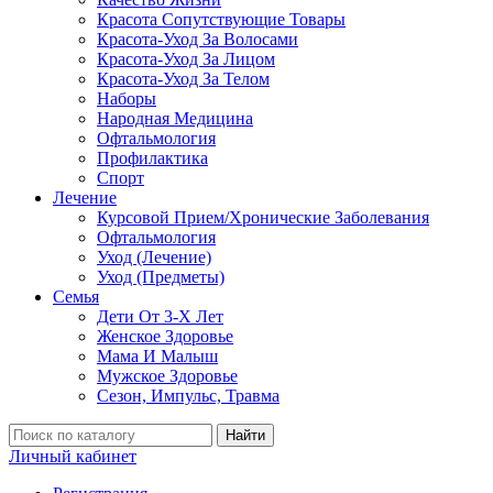
Красота Сопутствующие Товары
Красота-Уход За Волосами
Красота-Уход За Лицом
Красота-Уход За Телом
Наборы
Народная Медицина
Офтальмология
Профилактика
Спорт
Лечение
Курсовой Прием/Хронические Заболевания
Офтальмология
Уход (Лечение)
Уход (Предметы)
Семья
Дети От 3-Х Лет
Женское Здоровье
Мама И Малыш
Мужское Здоровье
Сезон, Импульс, Травма
Найти
Личный кабинет