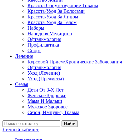
Красота Сопутствующие Товары
Красота-Уход За Волосами
Красота-Уход За Лицом
Красота-Уход За Телом
Наборы
Народная Медицина
Офтальмология
Профилактика
Спорт
Лечение
Курсовой Прием/Хронические Заболевания
Офтальмология
Уход (Лечение)
Уход (Предметы)
Семья
Дети От 3-Х Лет
Женское Здоровье
Мама И Малыш
Мужское Здоровье
Сезон, Импульс, Травма
Найти
Личный кабинет