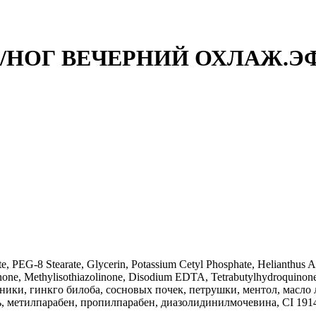
Д/НОГ ВЕЧЕРНИЙ ОХЛАЖ.ЭФ
G-8 Stearate, Glycerin, Potassium Cetyl Phosphate, Helianthus An
linone, Methylisothiazolinone, Disodium EDTA, Tetrabutylhydroquinon
ики, гинкго билоба, сосновых почек, петрушки, ментол, масло л
ь, метилпарабен, пропилпарабен, диазолидинилмочевина, CI 19140