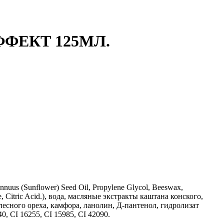
ФЕКТ 125МЛ.
nuus (Sunflower) Seed Oil, Propylene Glycol, Beeswax,
e, Citric Acid.), вода, масляные экстракты каштана конского,
есного ореха, камфора, ланолин, Д-пантенол, гидролизат
, CI 16255, CI 15985, CI 42090.