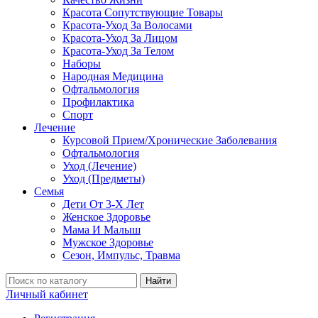
Красота Сопутствующие Товары
Красота-Уход За Волосами
Красота-Уход За Лицом
Красота-Уход За Телом
Наборы
Народная Медицина
Офтальмология
Профилактика
Спорт
Лечение
Курсовой Прием/Хронические Заболевания
Офтальмология
Уход (Лечение)
Уход (Предметы)
Семья
Дети От 3-Х Лет
Женское Здоровье
Мама И Малыш
Мужское Здоровье
Сезон, Импульс, Травма
Найти
Личный кабинет