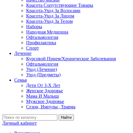
Красота Сопутствующие Товары
Красота-Уход За Волосами
Красота-Уход За Лицом
Красота-Уход За Телом
Наборы
Народная Медицина
Офтальмология
Профилактика
Спорт
Лечение
Курсовой Прием/Хронические Заболевания
Офтальмология
Уход (Лечение)
Уход (Предметы)
Семья
Дети От 3-Х Лет
Женское Здоровье
Мама И Малыш
Мужское Здоровье
Сезон, Импульс, Травма
Найти
Личный кабинет