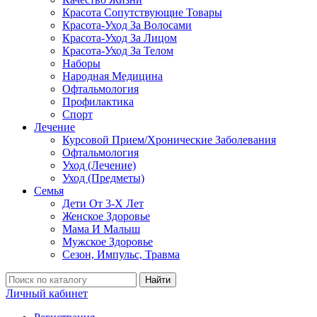
Красота Сопутствующие Товары
Красота-Уход За Волосами
Красота-Уход За Лицом
Красота-Уход За Телом
Наборы
Народная Медицина
Офтальмология
Профилактика
Спорт
Лечение
Курсовой Прием/Хронические Заболевания
Офтальмология
Уход (Лечение)
Уход (Предметы)
Семья
Дети От 3-Х Лет
Женское Здоровье
Мама И Малыш
Мужское Здоровье
Сезон, Импульс, Травма
Найти
Личный кабинет