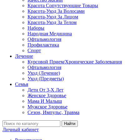
Красота Сопутствующие Товары
Красота-Уход За Волосами
Красота-Уход За Лицом
Красота-Уход За Телом
Наборы
Народная Медицина
Офтальмология
Профилактика
Спорт
Лечение
Курсовой Прием/Хронические Заболевания
Офтальмология
Уход (Лечение)
Уход (Предметы)
Семья
Дети От 3-Х Лет
Женское Здоровье
Мама И Малыш
Мужское Здоровье
Сезон, Импульс, Травма
Найти
Личный кабинет