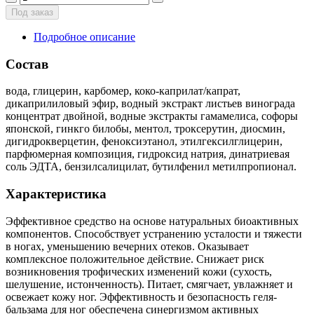
Под заказ
Подробное описание
Состав
вода, глицерин, карбомер, коко-каприлат/капрат,
дикаприлиловый эфир, водный экстракт листьев винограда
концентрат двойной, водные экстракты гамамелиса, софоры
японской, гинкго билобы, ментол, троксерутин, диосмин,
дигидрокверцетин, феноксиэтанол, этилгексилглицерин,
парфюмерная композиция, гидроксид натрия, динатриевая
соль ЭДТА, бензилсалицилат, бутилфенил метилпропионал.
Характеристика
Эффективное средство на основе натуральных биоактивных
компонентов. Способствует устранению усталости и тяжести
в ногах, уменьшению вечерних отеков. Оказывает
комплексное положительное действие. Снижает риск
возникновения трофических изменений кожи (сухость,
шелушение, истонченность). Питает, смягчает, увлажняет и
освежает кожу ног. Эффективность и безопасность геля-
бальзама для ног обеспечена синергизмом активных