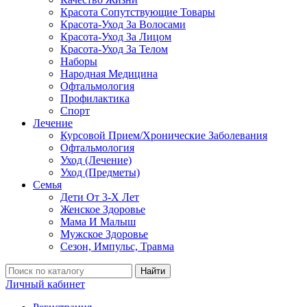
Красота Сопутствующие Товары
Красота-Уход За Волосами
Красота-Уход За Лицом
Красота-Уход За Телом
Наборы
Народная Медицина
Офтальмология
Профилактика
Спорт
Лечение
Курсовой Прием/Хронические Заболевания
Офтальмология
Уход (Лечение)
Уход (Предметы)
Семья
Дети От 3-Х Лет
Женское Здоровье
Мама И Малыш
Мужское Здоровье
Сезон, Импульс, Травма
Найти
Личный кабинет