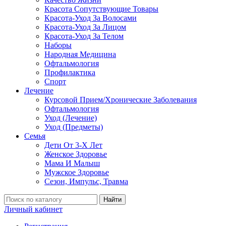
Красота Сопутствующие Товары
Красота-Уход За Волосами
Красота-Уход За Лицом
Красота-Уход За Телом
Наборы
Народная Медицина
Офтальмология
Профилактика
Спорт
Лечение
Курсовой Прием/Хронические Заболевания
Офтальмология
Уход (Лечение)
Уход (Предметы)
Семья
Дети От 3-Х Лет
Женское Здоровье
Мама И Малыш
Мужское Здоровье
Сезон, Импульс, Травма
Найти
Личный кабинет