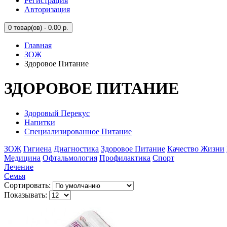
Регистрация
Авторизация
0
товар(ов) - 0.00 р.
Главная
ЗОЖ
Здоровое Питание
ЗДОРОВОЕ ПИТАНИЕ
Здоровый Перекус
Напитки
Специализированное Питание
ЗОЖ
Гигиена
Диагностика
Здоровое Питание
Качество Жизни
Медицина
Офтальмология
Профилактика
Спорт
Лечение
Семья
Сортировать:
Показывать: