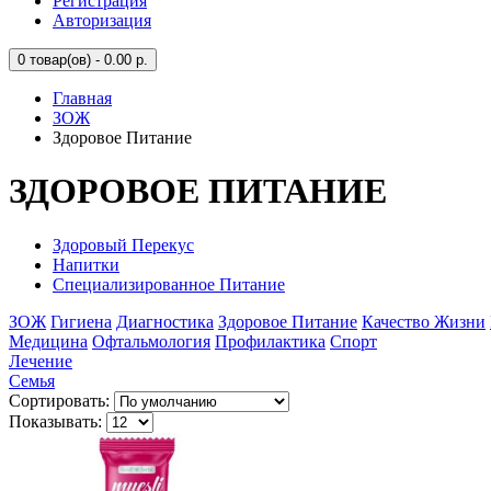
Регистрация
Авторизация
0
товар(ов) - 0.00 р.
Главная
ЗОЖ
Здоровое Питание
ЗДОРОВОЕ ПИТАНИЕ
Здоровый Перекус
Напитки
Специализированное Питание
ЗОЖ
Гигиена
Диагностика
Здоровое Питание
Качество Жизни
Медицина
Офтальмология
Профилактика
Спорт
Лечение
Семья
Сортировать:
Показывать: