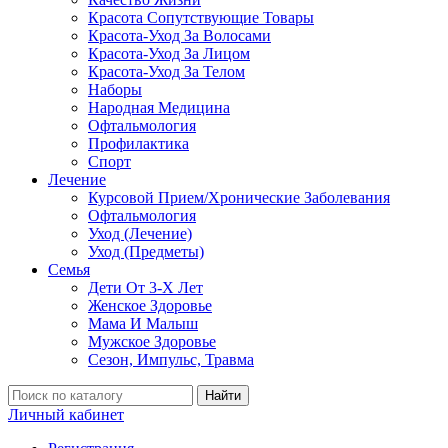
Красота Сопутствующие Товары
Красота-Уход За Волосами
Красота-Уход За Лицом
Красота-Уход За Телом
Наборы
Народная Медицина
Офтальмология
Профилактика
Спорт
Лечение
Курсовой Прием/Хронические Заболевания
Офтальмология
Уход (Лечение)
Уход (Предметы)
Семья
Дети От 3-Х Лет
Женское Здоровье
Мама И Малыш
Мужское Здоровье
Сезон, Импульс, Травма
Найти
Личный кабинет