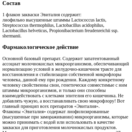
Состав
1 флакон закваски Эвиталия содержит:
лиофильно высушенные штаммы Lactococcus lactis,
Streptococcus thermоphilus, Lactobacillus acidophilus,
Lactobacillus helveticus, Propionibacterium freudenreichii ssp.
shermanii.
Фармакологическое действие
Основной базовый препарат. Содержит запатентованный
ассоциат молочнокислых микроорганизмов, обеспечивающий
нормализацию условий в желудочно-кишечном тракте для
восстановления и стабилизации собственной микрофлоры
человека, данной ему при рождении. Каждому конкретному
человеку свойственны свои, генетически совместимые с ним
штаммы микроорганизмов, и только они способны
взаимодействовать с клетками эпителия его кишечника. Не
добавлять чужую, а восстанавливать свою микрофлору! Вот
главный принцип всех препаратов «Эвиталия».
Флаконы «Эвиталия» содержат лиофилизированные
(высушенные при замораживании) микроорганизмы, которые
можно принимать с водой или использовать в качестве
закваски для приготовления молочнокислых продуктов.