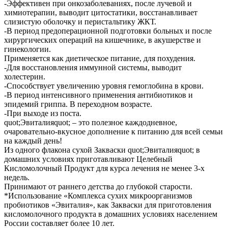
-Эффективен при онкозаболеваниях, после лучевой и
химиотерапии, выводит цитостатики, восстанавливает
слизистую оболочку и перистальтику ЖКТ.
-В период предоперационной подготовки больных и после
хирургических операций на кишечнике, в акушерстве и
гинекологии.
Применяется как диетическое питание, для похудения.
-Для восстановления иммунной системы, выводит
холестерин.
-Способствует увеличению уровня гемоглобина в крови.
-В период интенсивного применения антибиотиков и
эпидемий гриппа. В переходном возрасте.
-При выходе из поста.
quot;Эвиталияquot; – это полезное каждодневное,
очаровательно-вкусное дополнение к питанию для всей семьи
на каждый день!
Из одного флакона сухой Закваски quot;Эвиталияquot; в
домашних условиях приготавливают Целебный
Кисломолочный Продукт для курса лечения не менее 3-х
недель.
Принимают от раннего детства до глубокой старости.
*Использование «Комплекса сухих микроорганизмов
пробиотиков «Эвиталия», как Закваски для приготовления
кисломолочного продукта в домашних условиях населением
России составляет более 10 лет.