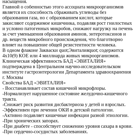
насыщения.
Главной о собенностью этого ассоциата микроорганизмов
является их способность сбраживать углеводы без
образования газа, но с образованием кислот, которые
закисляют содержимое кишечника, подавляя рост гнилостных
и условно патогенных микробов, снижают нагрузку на печень
за счет уменьшения образования аминов, энтеротоксинов и
др. веществ микробного происхождения, что благотворно
влияет на повышение общей резистентности человека.
В одном флаконе Закваски quot;Эвиталияquot; содержится
4х10(9) КОЕ или 4 миллиарда живых микроорганизмов.
Клиническая эффективность БАД «ЭВИТАЛИЯ»
подтверждена в Центральном научно-исследовательском
институте гастроэнтерологии Департамента здравоохранения
г. Москвы
Свойства БАД «ЭВИТАЛИЯ»
- Восстанавливает состав кишечной микрофлоры.
-Нормализует нарушенное состояние желудочно-кишечного
тракта.
-Снижает риск развития дисбактериоза у детей и взрослых.
-Эффективен при лечении ОКИ в детской патологии.
-Активно подавляет кишечные инфекции разной этиологии.
-При хронических запорах.
-При диабете - способствует снижению уровня сахара в крови.
-При сердечно-сосудистых заболеваниях.