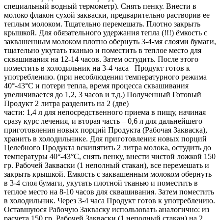
специальный водный термометр). Снять пенку. Внести в
молоко флакон сухой закваски, предварительно растворив ее
теплым молоком. Тщательно перемешать. Плотно закрыть
крышкой. Для обязательного удержания тепла (!!!) ёмкость с
заквашенным молоком плотно обернуть 3-4-мя слоями бумаги,
тщательно укутать тканью и поместить в теплое место для
сквашивания на 12-14 часов. Затем остудить. После этого
поместить в холодильник на 3-4 часа –Продукт готов к
употреблению. (при несоблюдении температурного режима
40°-43°С и потери тепла, время процесса сквашивания
увеличивается до 1,2, 3 часов и т.д.) Полученный Готовый
Продукт 2 литра разделить на 2 (две)
части: 1,4 л для непосредственного приема в пищу, начиная
сразу курс лечения, и вторая часть – 0,6 л для дальнейшего
приготовления новых порций Продукта (Рабочая Закваска),
хранить в холодильнике. Для приготовления новых порций
Целебного Продукта вскипятить 2 литра молока, остудить до
температуры 40°-43°С, снять пенку, внести чистой ложкой 150
гр. Рабочей Закваски (1 неполный стакан), все перемешать и
закрыть крышкой. Емкость с заквашенным молоком обернуть
в 3-4 слоя бумаги, укутать плотной тканью и поместить в
теплое место на 8-10 часов для сквашивания. Затем поместить
в холодильник. Через 3-4 часа Продукт готов к употреблению.
Оставшуюся Рабочую Закваску использовать аналогично: из
расчета 150 гр. Рабочей Закваски (1 неполный стакан) на 2