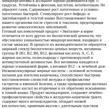
Микроорганизмы в ассоциате хорошо развиваются при 37
градусах. Устойчивы к фенолам, кислотам, антибиотикам. Не
образуют газов. Сдерживают рост патогенных и условно-
патогенных бактерий. Стимулируют рост бифидо- и
лактобактерий в толстой кишке Восстанавливают белки
нашего организма после стрессов и токсинов, предотвращая
развитие онкологических заболеваний.
Готовый кисломолочный продукт «Эвиталия» в корне
отличается от всех других по биологической ценности, что
обусловлено уникальностью микроорганизмов, входящих в
состав закваски. В процессе их жизнедеятельности образуется
широкий спектр биологически ценных веществ, витамины
группы В (В1, В2, В6, В12, фолиевая кислота), А, С, F,
жирные кислоты, полисахариды с противоворусной и
антимутагенной активностью. Все витамины находятся в
хорошо усваиваемой форме, а витамин В12 – в лечебной дозе.
Низкомолекулярные жирные кислоты – основной источник
питания для эпителия кишечника, способствуют быстрому
восстановлению слизистой желудка и профилактике
гастритов и язвенной болезни, а также превращению желчных
первичных кислот во вторичные и их обратному всасыванию
в тонкой кишке. Продукт малокалориен, сохраняет лечебно-
профилактические свойства в желудочно-кишечном тракте,
содержит много антиоксидантов, обладает низкой
кислотностью, приятным вкусом с длительным чувством