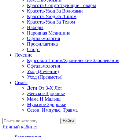
Красота Сопутствующие Товары
Красота-Уход За Волосами
Красота-Уход За Лицом
Красота-Уход За Телом
Наборы
Народная Медицина
Офтальмология
Профилактика
Спорт
Лечение
Курсовой Прием/Хронические Заболевания
Офтальмология
Уход (Лечение)
Уход (Предметы)
Семья
Дети От 3-Х Лет
Женское Здоровье
Мама И Малыш
Мужское Здоровье
Сезон, Импульс, Травма
Найти
Личный кабинет