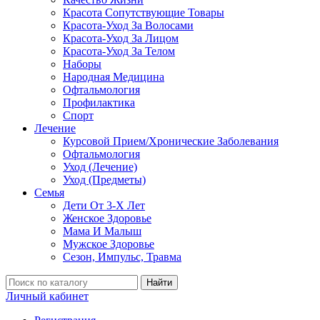
Красота Сопутствующие Товары
Красота-Уход За Волосами
Красота-Уход За Лицом
Красота-Уход За Телом
Наборы
Народная Медицина
Офтальмология
Профилактика
Спорт
Лечение
Курсовой Прием/Хронические Заболевания
Офтальмология
Уход (Лечение)
Уход (Предметы)
Семья
Дети От 3-Х Лет
Женское Здоровье
Мама И Малыш
Мужское Здоровье
Сезон, Импульс, Травма
Найти
Личный кабинет