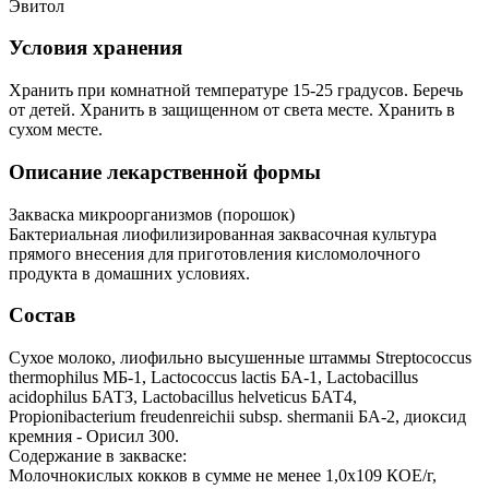
Эвитол
Условия хранения
Хранить при комнатной температуре 15-25 градусов. Беречь
от детей. Хранить в защищенном от света месте. Хранить в
сухом месте.
Описание лекарственной формы
Закваска микроорганизмов (порошок)
Бактериальная лиофилизированная заквасочная культура
прямого внесения для приготовления кисломолочного
продукта в домашних условиях.
Состав
Сухое молоко, лиофильно высушенные штаммы Streptococcus
thermophilus МБ-1, Lactococcus lactis БА-1, Lactobacillus
acidophilus БАТЗ, Lactobacillus helveticus БАТ4,
Propionibacterium freudenreichii subsp. shermanii БА-2, диоксид
кремния - Орисил 300.
Содержание в закваске:
Молочнокислых кокков в сумме не менее 1,0x109 КОЕ/г,