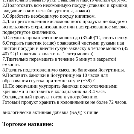
2.Подготовить всю необходимую посуду (стаканы и крышки,
входящие в комплект йогуртницы, ложки).
3.Обработать необходимую посуду кипятком.
4.Для приготовления кисломолочного продукта необходимо
использовать стерилизованное или пастеризованное молоко,
подвергнутое кипячению.
5.Остудить прокипяченное молоко до (35-40)°С, снять пенку.
6.Открыть пакетик (саше) с закваской чистыми руками над
чистой посудой и внести сухую закваску в теплое молоко (35-
40)°С (1 пакетик закваски на 1 литр молока).
7.Тщательно перемешать в течение 5 минут в закрытой
емкости.
8.Разлить подготовленную смесь по баночкам йогуртницы.
9.Поставить баночки в йогуртницу на 10 часов для
образования сгустка при температуре (+38)°С.
10.По окончании укупорить баночки подготовленными
крышками и поставить в холодильник на 3-4 часа.
Охлажденный продукт готов к употреблению.
Готовый продукт хранить в холодильнике не более 72 часов.
Биологически активная добавка (БАД) к пище
Торговое название: