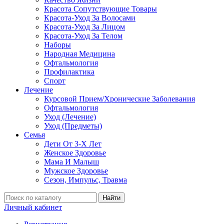
Красота Сопутствующие Товары
Красота-Уход За Волосами
Красота-Уход За Лицом
Красота-Уход За Телом
Наборы
Народная Медицина
Офтальмология
Профилактика
Спорт
Лечение
Курсовой Прием/Хронические Заболевания
Офтальмология
Уход (Лечение)
Уход (Предметы)
Семья
Дети От 3-Х Лет
Женское Здоровье
Мама И Малыш
Мужское Здоровье
Сезон, Импульс, Травма
Найти
Личный кабинет