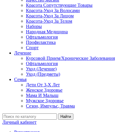
Красота Сопутствующие Товары
Красота-Уход За Волосами
Красота-Уход За Лицом
Красота-Уход За Телом
Наборы
Народная Медицина
Офтальмология
Профилактика
Спорт
Лечение
Курсовой Прием/Хронические Заболевания
Офтальмология
Уход (Лечение)
Уход (Предметы)
Семья
Дети От 3-Х Лет
Женское Здоровье
Мама И Малыш
Мужское Здоровье
Сезон, Импульс, Травма
Найти
Личный кабинет