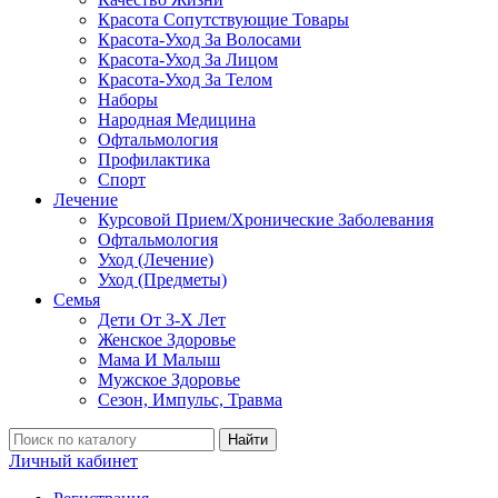
Красота Сопутствующие Товары
Красота-Уход За Волосами
Красота-Уход За Лицом
Красота-Уход За Телом
Наборы
Народная Медицина
Офтальмология
Профилактика
Спорт
Лечение
Курсовой Прием/Хронические Заболевания
Офтальмология
Уход (Лечение)
Уход (Предметы)
Семья
Дети От 3-Х Лет
Женское Здоровье
Мама И Малыш
Мужское Здоровье
Сезон, Импульс, Травма
Найти
Личный кабинет