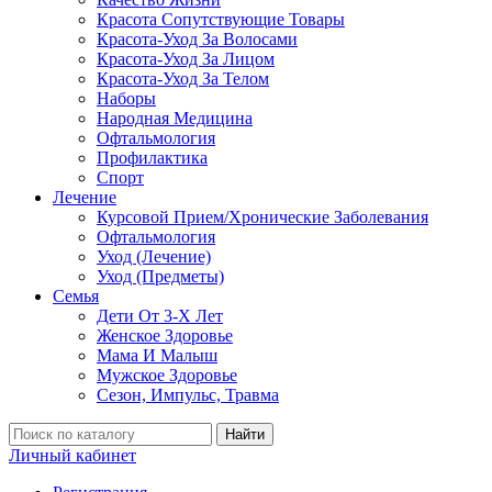
Красота Сопутствующие Товары
Красота-Уход За Волосами
Красота-Уход За Лицом
Красота-Уход За Телом
Наборы
Народная Медицина
Офтальмология
Профилактика
Спорт
Лечение
Курсовой Прием/Хронические Заболевания
Офтальмология
Уход (Лечение)
Уход (Предметы)
Семья
Дети От 3-Х Лет
Женское Здоровье
Мама И Малыш
Мужское Здоровье
Сезон, Импульс, Травма
Найти
Личный кабинет